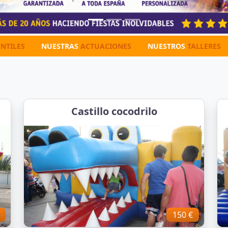
NTILES
NUESTRAS
ACTUACIONES
NUESTROS
TALLERES
Castillo cocodrilo
150 €